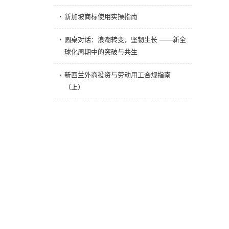
·
新加坡商标使用实操指南
·
圆桌对话：浪潮转变，坚韧生长 ——新全
球化周期中的突破与共生
·
新西兰外商投资与劳动用工合规指南
（上）