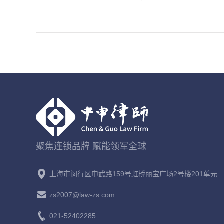
聚焦连锁品牌 赋能领军全球
上海市闵行区申武路159号虹桥丽宝广场2号楼201单元
zs2007@law-zs.com
021-52402285