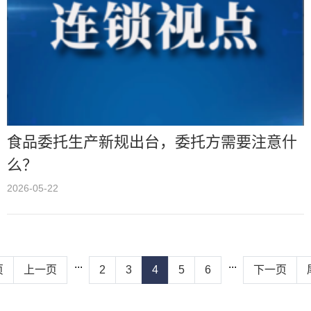
食品委托生产新规出台，委托方需要注意什
么？
2026-05-22
...
...
页
上一页
2
3
4
5
6
下一页