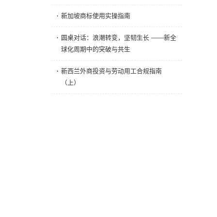
·
新加坡商标使用实操指南
·
圆桌对话：浪潮转变，坚韧生长 ——新全
球化周期中的突破与共生
·
新西兰外商投资与劳动用工合规指南
（上）