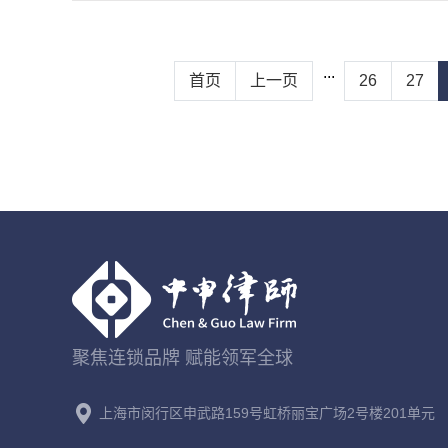
...
首页
上一页
26
27
聚焦连锁品牌 赋能领军全球
上海市闵行区申武路159号虹桥丽宝广场2号楼201单元